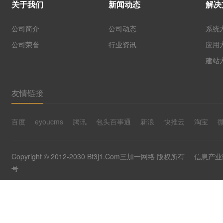
关于我们
新闻动态
解决
公司简介
公司动态
系统
公司荣誉
行业资讯
应用
建站
友情链接
百度
eyoucms
腾讯
包头百事通
新浪
快推云
淘宝
Copyright © 2012-2030 Bt3j1.Com三加一网络 版权所有
信息产业部
号