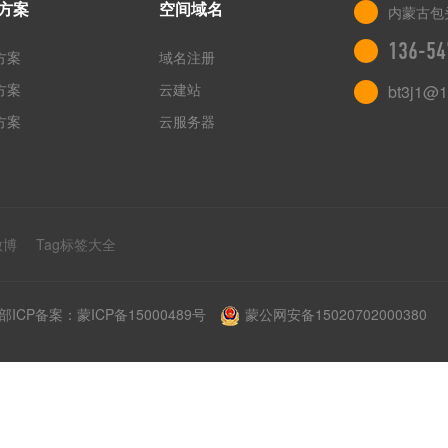
方案
空间域名
内蒙古包
136-54
方案
域名注册
方案
云建站
bt3j1@1
方案
云服务器
微博
Tag标签大全
ICP备案：蒙ICP备15000489号
蒙公网安备15020702000380